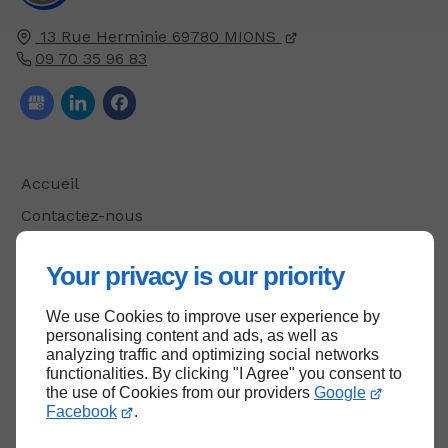
13 Rue Herminie
69780
MIONS
09 70 35 96 83
Accueil
Contactez-nous
Mentions légales
Your privacy is our priority
Plan du site
We use Cookies to improve user experience by
personalising content and ads, as well as
analyzing traffic and optimizing social networks
Haut de page
functionalities. By clicking "I Agree" you consent to
the use of Cookies from our providers
Google
Facebook
.